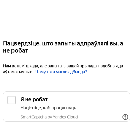
Пацвердзіце, што запыты адпраўлялі вы, а
не робат
Нам вельмі шкада, але запыты з вашай прылады падобныя да
аўтаматычных.
Чаму гэта магло адбыцца?
Я не робат
Націсніце, каб працягнуць
SmartCaptcha by Yandex Cloud