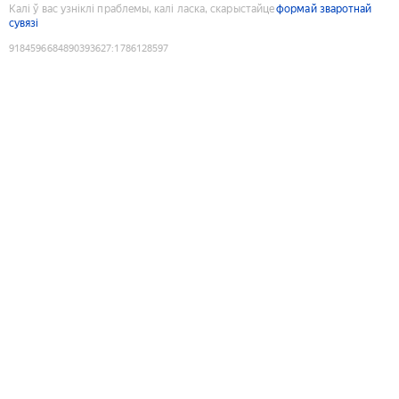
Калі ў вас узніклі праблемы, калі ласка, скарыстайце
формай зваротнай
сувязі
9184596684890393627
:
1786128597