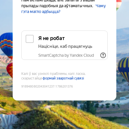
Нам вельмі шкада, але запыты з вашай
прылады падобныя да аўтаматычных.
Чаму
гэта магло адбыцца?
Я не робат
Націсніце, каб працягнуць
SmartCaptcha by Yandex Cloud
Калі ў вас узніклі праблемы, калі ласка,
скарыстайце
формай зваротнай сувязі
9189480802043041237
:
1786201376