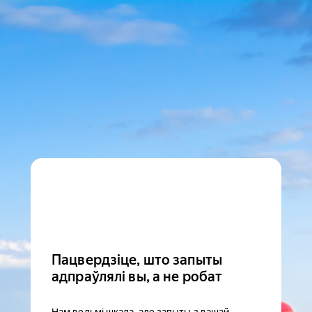
Пацвердзіце, што запыты
адпраўлялі вы, а не робат