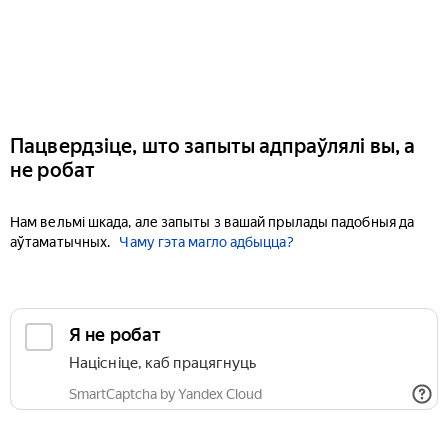
Пацвердзіце, што запыты адпраўлялі вы, а
не робат
Нам вельмі шкада, але запыты з вашай прылады падобныя да
аўтаматычных.
Чаму гэта магло адбыцца?
Я не робат
Націсніце, каб працягнуць
SmartCaptcha by Yandex Cloud