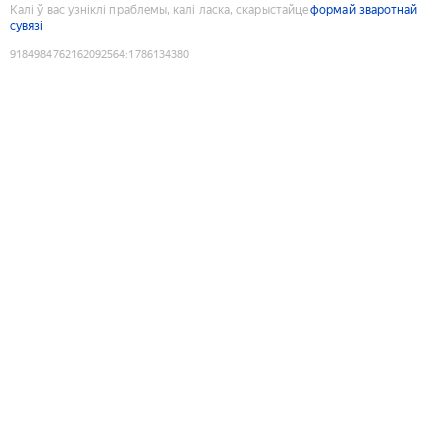
Калі ў вас узніклі праблемы, калі ласка, скарыстайце
формай зваротнай
сувязі
9184984762162092564
:
1786134380