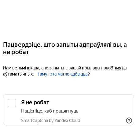
Пацвердзіце, што запыты адпраўлялі вы, а
не робат
Нам вельмі шкада, але запыты з вашай прылады падобныя да
аўтаматычных.
Чаму гэта магло адбыцца?
Я не робат
Націсніце, каб працягнуць
SmartCaptcha by Yandex Cloud