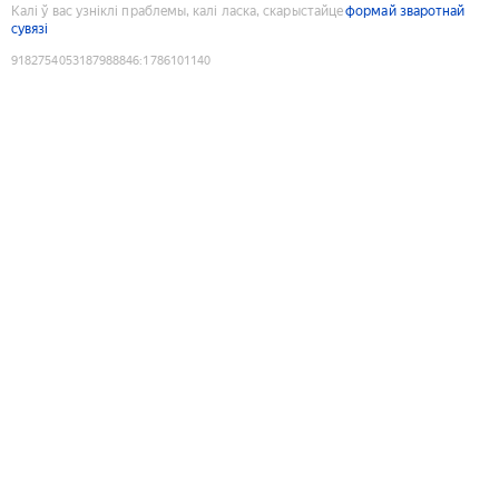
Калі ў вас узніклі праблемы, калі ласка, скарыстайце
формай зваротнай
сувязі
9182754053187988846
:
1786101140