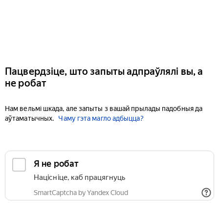
Пацвердзіце, што запыты адпраўлялі вы, а
не робат
Нам вельмі шкада, але запыты з вашай прылады падобныя да
аўтаматычных.
Чаму гэта магло адбыцца?
Я не робат
Націсніце, каб працягнуць
SmartCaptcha by Yandex Cloud