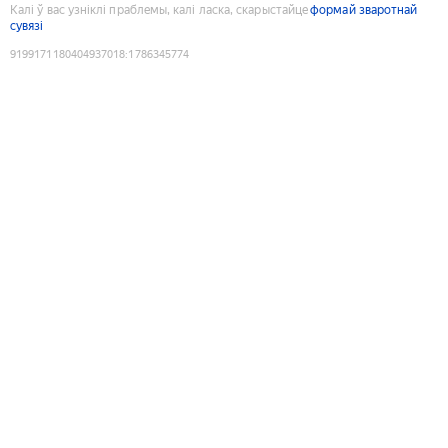
Калі ў вас узніклі праблемы, калі ласка, скарыстайце
формай зваротнай
сувязі
9199171180404937018
:
1786345774