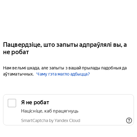
Пацвердзіце, што запыты адпраўлялі вы, а
не робат
Нам вельмі шкада, але запыты з вашай прылады падобныя да
аўтаматычных.
Чаму гэта магло адбыцца?
Я не робат
Націсніце, каб працягнуць
SmartCaptcha by Yandex Cloud