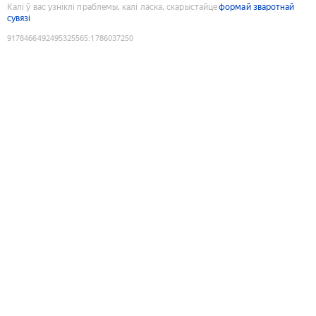
Калі ў вас узніклі праблемы, калі ласка, скарыстайце
формай зваротнай
сувязі
9178466492495325565
:
1786037250