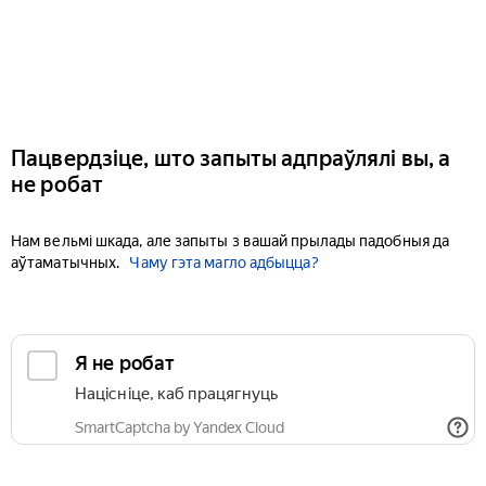
Пацвердзіце, што запыты адпраўлялі вы, а
не робат
Нам вельмі шкада, але запыты з вашай прылады падобныя да
аўтаматычных.
Чаму гэта магло адбыцца?
Я не робат
Націсніце, каб працягнуць
SmartCaptcha by Yandex Cloud