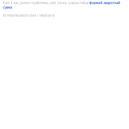
Калі ў вас узніклі праблемы, калі ласка, скарыстайце
формай зваротнай
сувязі
9179564955883312009
:
1786053618