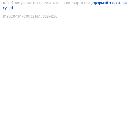
Калі ў вас узніклі праблемы, калі ласка, скарыстайце
формай зваротнай
сувязі
9193030191739076214
:
1786254266