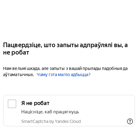
Пацвердзіце, што запыты адпраўлялі вы, а
не робат
Нам вельмі шкада, але запыты з вашай прылады падобныя да
аўтаматычных.
Чаму гэта магло адбыцца?
Я не робат
Націсніце, каб працягнуць
SmartCaptcha by Yandex Cloud