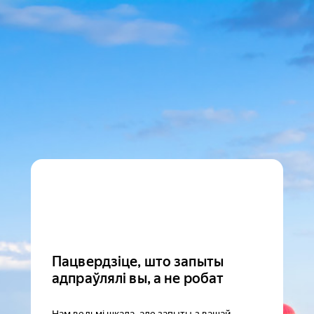
Пацвердзіце, што запыты
адпраўлялі вы, а не робат