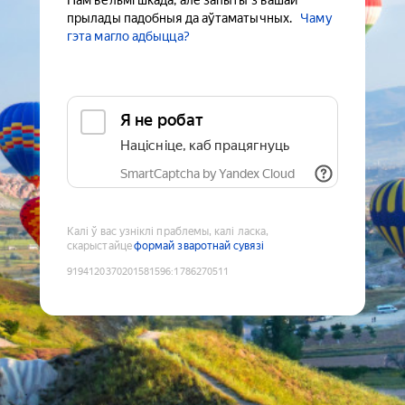
Нам вельмі шкада, але запыты з вашай
прылады падобныя да аўтаматычных.
Чаму
гэта магло адбыцца?
Я не робат
Націсніце, каб працягнуць
SmartCaptcha by Yandex Cloud
Калі ў вас узніклі праблемы, калі ласка,
скарыстайце
формай зваротнай сувязі
9194120370201581596
:
1786270511