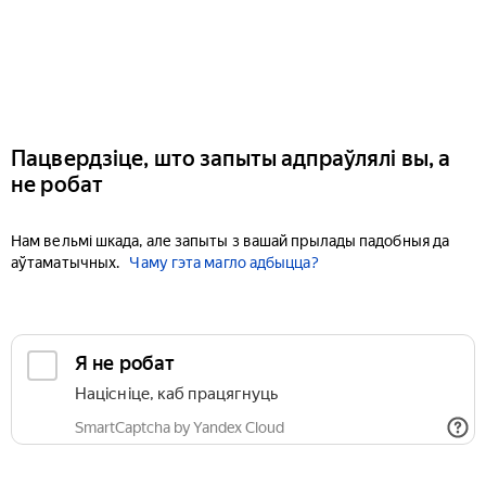
Пацвердзіце, што запыты адпраўлялі вы, а
не робат
Нам вельмі шкада, але запыты з вашай прылады падобныя да
аўтаматычных.
Чаму гэта магло адбыцца?
Я не робат
Націсніце, каб працягнуць
SmartCaptcha by Yandex Cloud