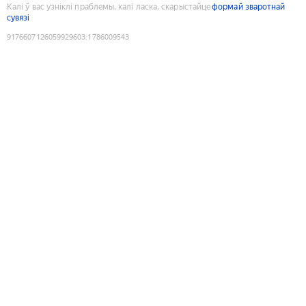
Калі ў вас узніклі праблемы, калі ласка, скарыстайце
формай зваротнай
сувязі
9176607126059929603
:
1786009543