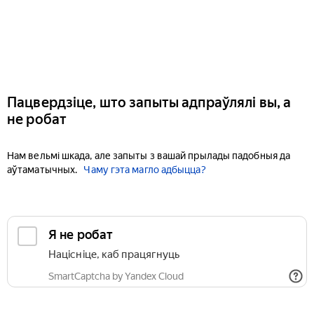
Пацвердзіце, што запыты адпраўлялі вы, а
не робат
Нам вельмі шкада, але запыты з вашай прылады падобныя да
аўтаматычных.
Чаму гэта магло адбыцца?
Я не робат
Націсніце, каб працягнуць
SmartCaptcha by Yandex Cloud