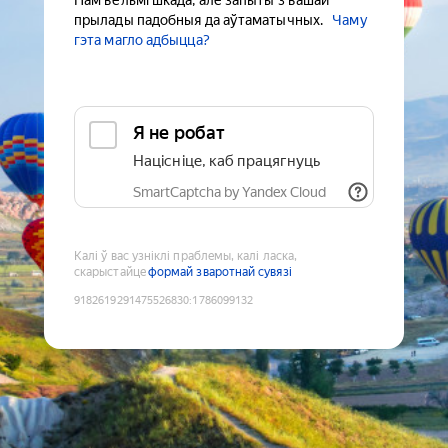
Нам вельмі шкада, але запыты з вашай
прылады падобныя да аўтаматычных.
Чаму
гэта магло адбыцца?
Я не робат
Націсніце, каб працягнуць
SmartCaptcha by Yandex Cloud
Калі ў вас узніклі праблемы, калі ласка,
скарыстайце
формай зваротнай сувязі
9182619291475526830
:
1786099132