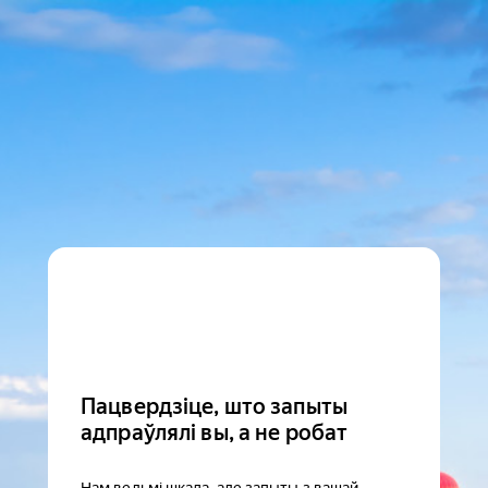
Пацвердзіце, што запыты
адпраўлялі вы, а не робат