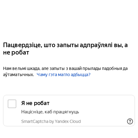
Пацвердзіце, што запыты адпраўлялі вы, а
не робат
Нам вельмі шкада, але запыты з вашай прылады падобныя да
аўтаматычных.
Чаму гэта магло адбыцца?
Я не робат
Націсніце, каб працягнуць
SmartCaptcha by Yandex Cloud