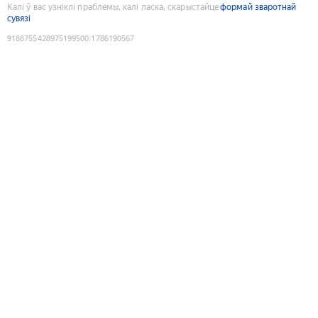
Калі ў вас узніклі праблемы, калі ласка, скарыстайце
формай зваротнай
сувязі
9188755428975199500
:
1786190567