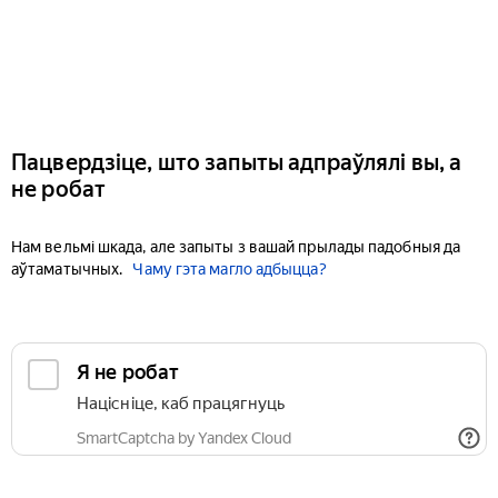
Пацвердзіце, што запыты адпраўлялі вы, а
не робат
Нам вельмі шкада, але запыты з вашай прылады падобныя да
аўтаматычных.
Чаму гэта магло адбыцца?
Я не робат
Націсніце, каб працягнуць
SmartCaptcha by Yandex Cloud