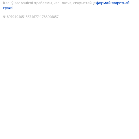
Калі ў вас узніклі праблемы, калі ласка, скарыстайце
формай зваротнай
сувязі
9189794940515674677
:
1786206057