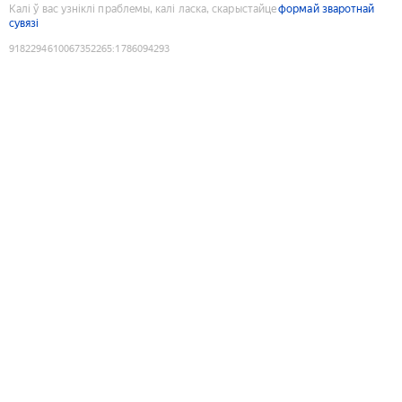
Калі ў вас узніклі праблемы, калі ласка, скарыстайце
формай зваротнай
сувязі
9182294610067352265
:
1786094293