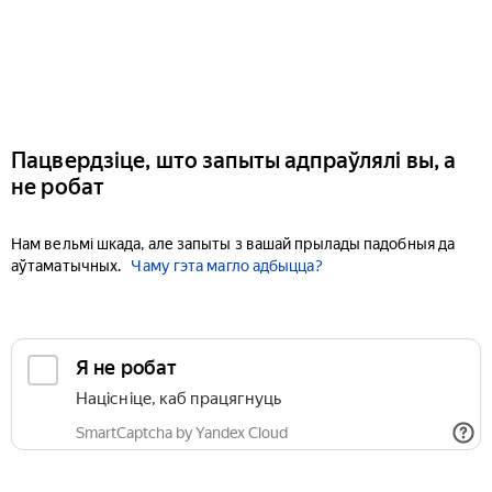
Пацвердзіце, што запыты адпраўлялі вы, а
не робат
Нам вельмі шкада, але запыты з вашай прылады падобныя да
аўтаматычных.
Чаму гэта магло адбыцца?
Я не робат
Націсніце, каб працягнуць
SmartCaptcha by Yandex Cloud