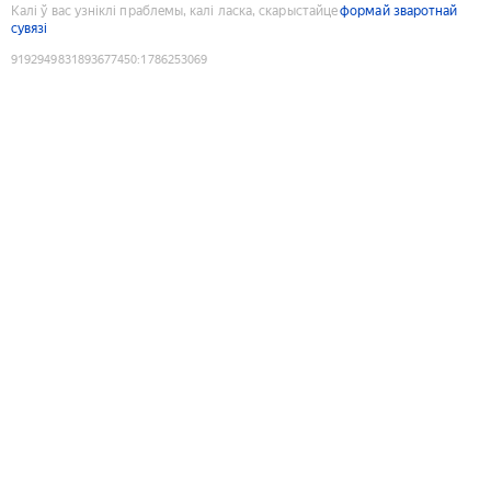
Калі ў вас узніклі праблемы, калі ласка, скарыстайце
формай зваротнай
сувязі
9192949831893677450
:
1786253069