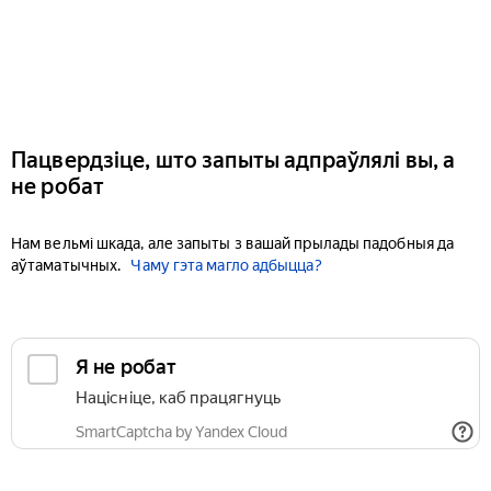
Пацвердзіце, што запыты адпраўлялі вы, а
не робат
Нам вельмі шкада, але запыты з вашай прылады падобныя да
аўтаматычных.
Чаму гэта магло адбыцца?
Я не робат
Націсніце, каб працягнуць
SmartCaptcha by Yandex Cloud