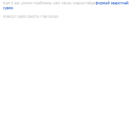
Калі ў вас узніклі праблемы, калі ласка, скарыстайце
формай зваротнай
сувязі
9186321138551284379
:
1786154293