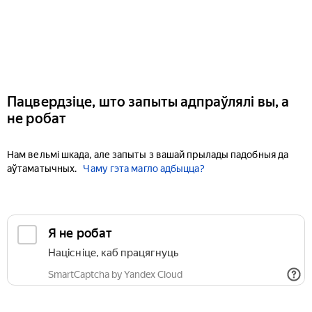
Пацвердзіце, што запыты адпраўлялі вы, а
не робат
Нам вельмі шкада, але запыты з вашай прылады падобныя да
аўтаматычных.
Чаму гэта магло адбыцца?
Я не робат
Націсніце, каб працягнуць
SmartCaptcha by Yandex Cloud