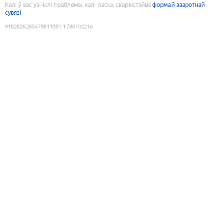
Калі ў вас узніклі праблемы, калі ласка, скарыстайце
формай зваротнай
сувязі
9182826265479811091
:
1786102216