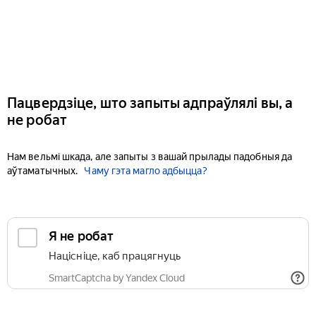
Пацвердзіце, што запыты адпраўлялі вы, а
не робат
Нам вельмі шкада, але запыты з вашай прылады падобныя да
аўтаматычных.
Чаму гэта магло адбыцца?
Я не робат
Націсніце, каб працягнуць
SmartCaptcha by Yandex Cloud