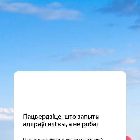
Пацвердзіце, што запыты
адпраўлялі вы, а не робат