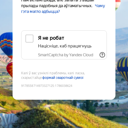
Нам вельмі шкада, але запыты з вашай
прылады падобныя да аўтаматычных.
Чаму
гэта магло адбыцца?
Я не робат
Націсніце, каб працягнуць
SmartCaptcha by Yandex Cloud
Калі ў вас узніклі праблемы, калі ласка,
скарыстайце
формай зваротнай сувязі
9178558714973327125
:
1786038624