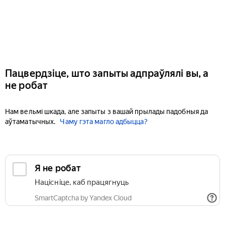
Пацвердзіце, што запыты адпраўлялі вы, а
не робат
Нам вельмі шкада, але запыты з вашай прылады падобныя да
аўтаматычных.
Чаму гэта магло адбыцца?
Я не робат
Націсніце, каб працягнуць
SmartCaptcha by Yandex Cloud