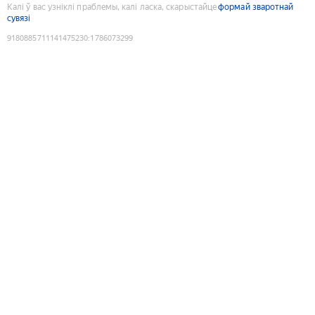
Калі ў вас узніклі праблемы, калі ласка, скарыстайце
формай зваротнай
сувязі
9180885711141475230
:
1786073299