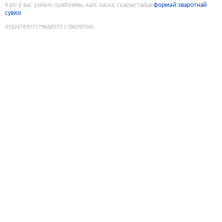
Калі ў вас узніклі праблемы, калі ласка, скарыстайце
формай зваротнай
сувязі
9182478917179688373
:
1786097040