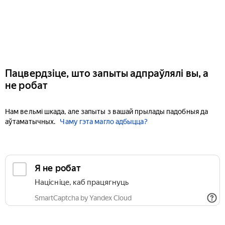
Пацвердзіце, што запыты адпраўлялі вы, а
не робат
Нам вельмі шкада, але запыты з вашай прылады падобныя да
аўтаматычных.
Чаму гэта магло адбыцца?
Я не робат
Націсніце, каб працягнуць
SmartCaptcha by Yandex Cloud