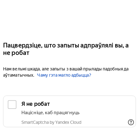
Пацвердзіце, што запыты адпраўлялі вы, а
не робат
Нам вельмі шкада, але запыты з вашай прылады падобныя да
аўтаматычных.
Чаму гэта магло адбыцца?
Я не робат
Націсніце, каб працягнуць
SmartCaptcha by Yandex Cloud