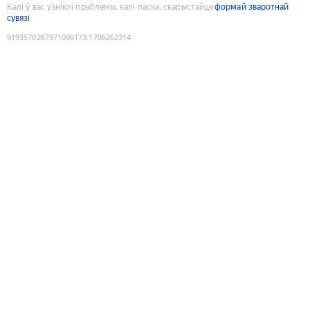
Калі ў вас узніклі праблемы, калі ласка, скарыстайце
формай зваротнай
сувязі
9193570267971096173
:
1786262314