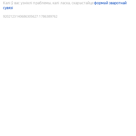
Калі ў вас узніклі праблемы, калі ласка, скарыстайце
формай зваротнай
сувязі
9202123140686305627
:
1786389762