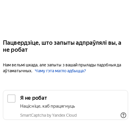
Пацвердзіце, што запыты адпраўлялі вы, а
не робат
Нам вельмі шкада, але запыты з вашай прылады падобныя да
аўтаматычных.
Чаму гэта магло адбыцца?
Я не робат
Націсніце, каб працягнуць
SmartCaptcha by Yandex Cloud