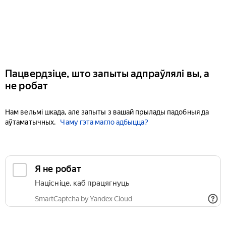
Пацвердзіце, што запыты адпраўлялі вы, а
не робат
Нам вельмі шкада, але запыты з вашай прылады падобныя да
аўтаматычных.
Чаму гэта магло адбыцца?
Я не робат
Націсніце, каб працягнуць
SmartCaptcha by Yandex Cloud