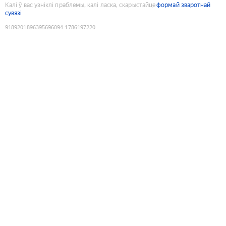
Калі ў вас узніклі праблемы, калі ласка, скарыстайце
формай зваротнай
сувязі
9189201896395696094
:
1786197220