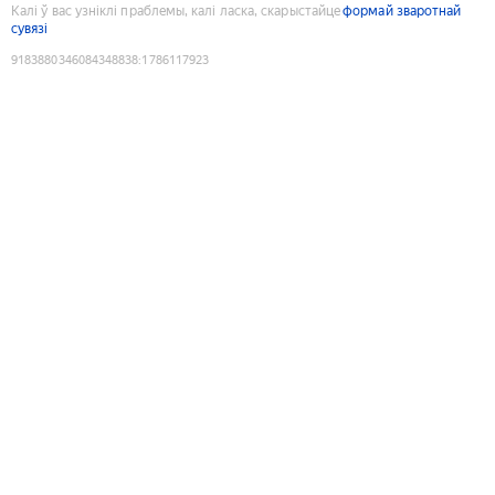
Калі ў вас узніклі праблемы, калі ласка, скарыстайце
формай зваротнай
сувязі
9183880346084348838
:
1786117923