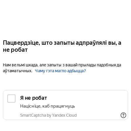
Пацвердзіце, што запыты адпраўлялі вы, а
не робат
Нам вельмі шкада, але запыты з вашай прылады падобныя да
аўтаматычных.
Чаму гэта магло адбыцца?
Я не робат
Націсніце, каб працягнуць
SmartCaptcha by Yandex Cloud