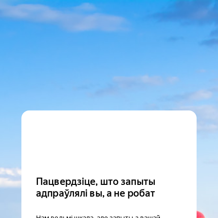
Пацвердзіце, што запыты
адпраўлялі вы, а не робат