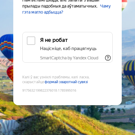
Нам вельмі шкада, але запыты з вашай
прылады падобныя да аўтаматычных.
Чаму
гэта магло адбыцца?
Я не робат
Націсніце, каб працягнуць
SmartCaptcha by Yandex Cloud
Калі ў вас узніклі праблемы, калі ласка,
скарыстайце
формай зваротнай сувязі
9175632199822376018
:
1785995016