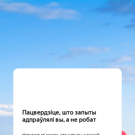
Пацвердзіце, што запыты
адпраўлялі вы, а не робат