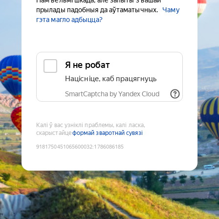
Нам вельмі шкада, але запыты з вашай
прылады падобныя да аўтаматычных.
Чаму
гэта магло адбыцца?
Я не робат
Націсніце, каб працягнуць
SmartCaptcha by Yandex Cloud
Калі ў вас узніклі праблемы, калі ласка,
скарыстайце
формай зваротнай сувязі
9181750451065600032
:
1786086185