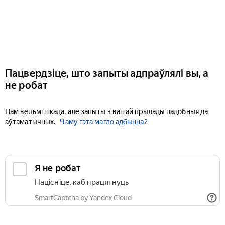
Пацвердзіце, што запыты адпраўлялі вы, а
не робат
Нам вельмі шкада, але запыты з вашай прылады падобныя да
аўтаматычных.
Чаму гэта магло адбыцца?
Я не робат
Націсніце, каб працягнуць
SmartCaptcha by Yandex Cloud