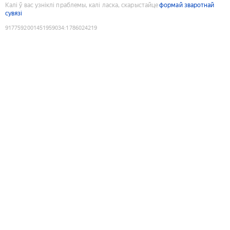
Калі ў вас узніклі праблемы, калі ласка, скарыстайце
формай зваротнай
сувязі
9177592001451959034
:
1786024219