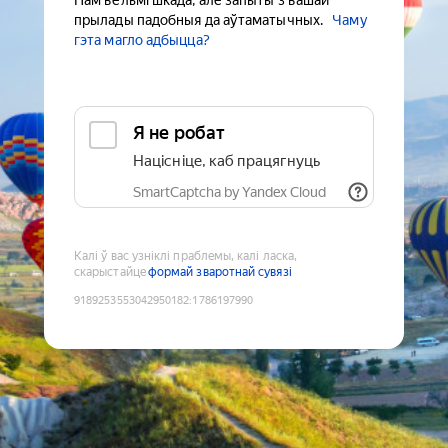
Нам вельмі шкада, але запыты з вашай
прылады падобныя да аўтаматычных.
Чаму
гэта магло адбыцца?
Я не робат
Націсніце, каб працягнуць
SmartCaptcha by Yandex Cloud
Калі ў вас узніклі праблемы, калі ласка,
скарыстайце
формай зваротнай сувязі
9189253553042950182
:
1786197990