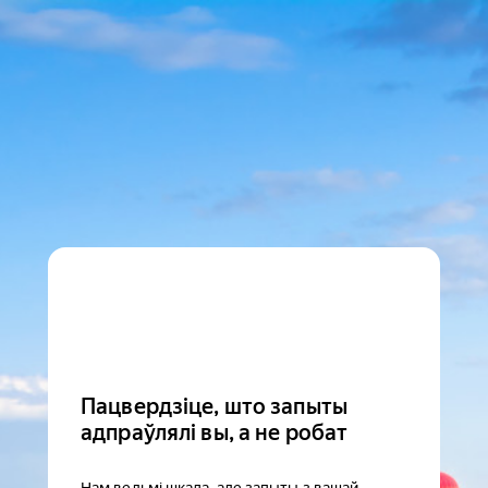
Пацвердзіце, што запыты
адпраўлялі вы, а не робат