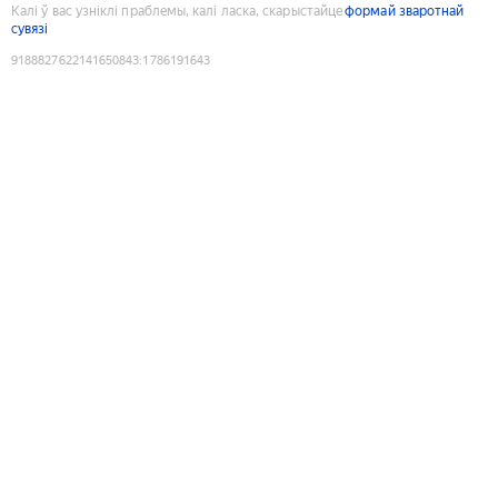
Калі ў вас узніклі праблемы, калі ласка, скарыстайце
формай зваротнай
сувязі
9188827622141650843
:
1786191643