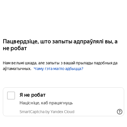
Пацвердзіце, што запыты адпраўлялі вы, а
не робат
Нам вельмі шкада, але запыты з вашай прылады падобныя да
аўтаматычных.
Чаму гэта магло адбыцца?
Я не робат
Націсніце, каб працягнуць
SmartCaptcha by Yandex Cloud