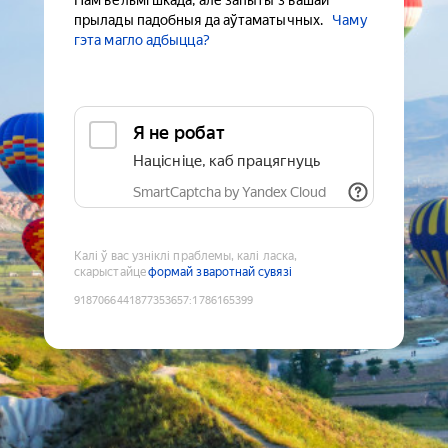
Нам вельмі шкада, але запыты з вашай
прылады падобныя да аўтаматычных.
Чаму
гэта магло адбыцца?
Я не робат
Націсніце, каб працягнуць
SmartCaptcha by Yandex Cloud
Калі ў вас узніклі праблемы, калі ласка,
скарыстайце
формай зваротнай сувязі
9187066441877353657
:
1786165399