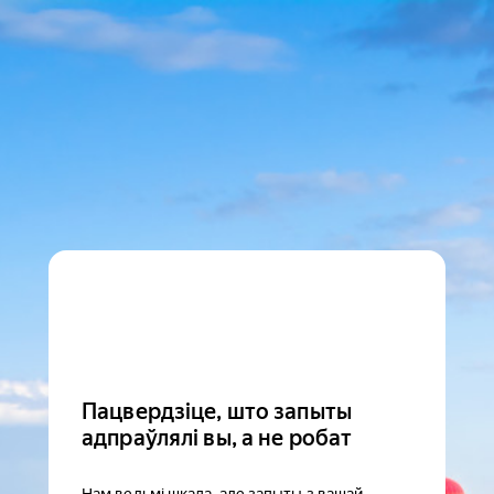
Пацвердзіце, што запыты
адпраўлялі вы, а не робат