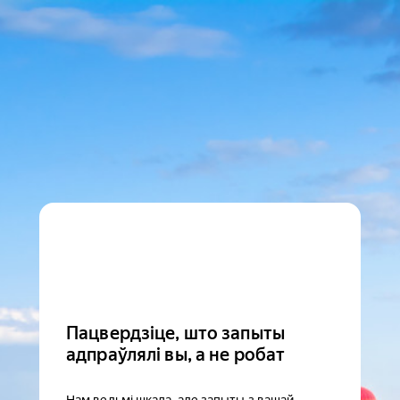
Пацвердзіце, што запыты
адпраўлялі вы, а не робат