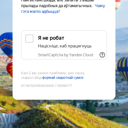
Нам вельмі шкада, але запыты з вашай
прылады падобныя да аўтаматычных.
Чаму
гэта магло адбыцца?
Я не робат
Націсніце, каб працягнуць
SmartCaptcha by Yandex Cloud
Калі ў вас узніклі праблемы, калі ласка,
скарыстайце
формай зваротнай сувязі
9174676630936526935
:
1785980777