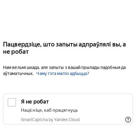
Пацвердзіце, што запыты адпраўлялі вы, а
не робат
Нам вельмі шкада, але запыты з вашай прылады падобныя да
аўтаматычных.
Чаму гэта магло адбыцца?
Я не робат
Націсніце, каб працягнуць
SmartCaptcha by Yandex Cloud