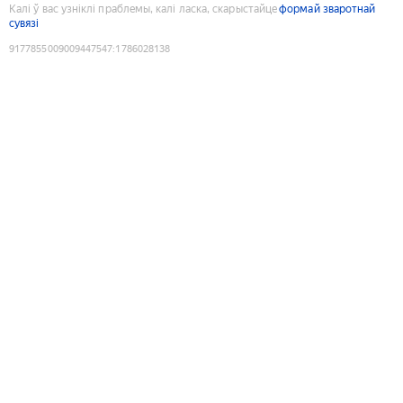
Калі ў вас узніклі праблемы, калі ласка, скарыстайце
формай зваротнай
сувязі
9177855009009447547
:
1786028138