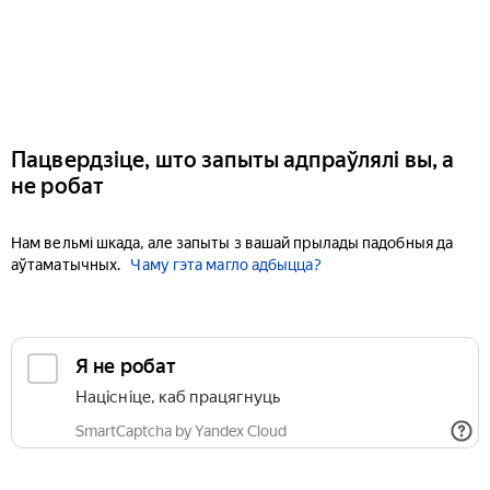
Пацвердзіце, што запыты адпраўлялі вы, а
не робат
Нам вельмі шкада, але запыты з вашай прылады падобныя да
аўтаматычных.
Чаму гэта магло адбыцца?
Я не робат
Націсніце, каб працягнуць
SmartCaptcha by Yandex Cloud