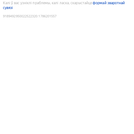
Калі ў вас узніклі праблемы, калі ласка, скарыстайце
формай зваротнай
сувязі
9189492950022522320
:
1786201557