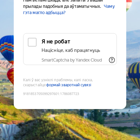
Нам вельмі шкада, але запыты з вашай
прылады падобныя да аўтаматычных.
Чаму
гэта магло адбыцца?
Я не робат
Націсніце, каб працягнуць
SmartCaptcha by Yandex Cloud
Калі ў вас узніклі праблемы, калі ласка,
скарыстайце
формай зваротнай сувязі
9181853705099297601
:
1786087723