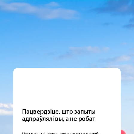
Пацвердзіце, што запыты
адпраўлялі вы, а не робат