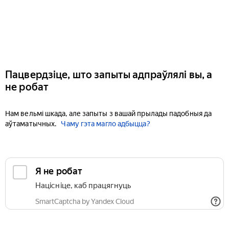
Пацвердзіце, што запыты адпраўлялі вы, а
не робат
Нам вельмі шкада, але запыты з вашай прылады падобныя да
аўтаматычных.
Чаму гэта магло адбыцца?
Я не робат
Націсніце, каб працягнуць
SmartCaptcha by Yandex Cloud