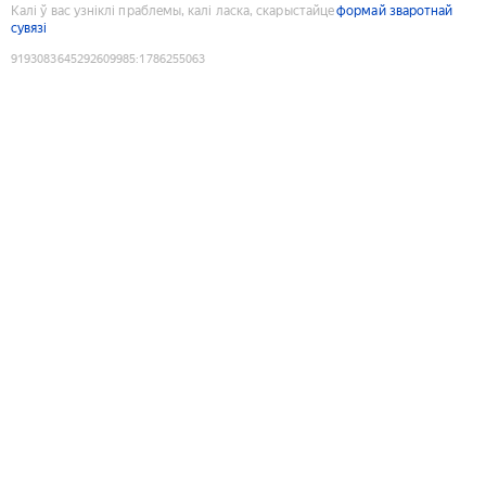
Калі ў вас узніклі праблемы, калі ласка, скарыстайце
формай зваротнай
сувязі
9193083645292609985
:
1786255063