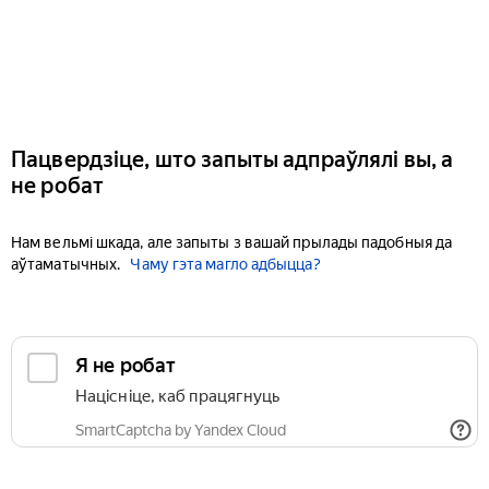
Пацвердзіце, што запыты адпраўлялі вы, а
не робат
Нам вельмі шкада, але запыты з вашай прылады падобныя да
аўтаматычных.
Чаму гэта магло адбыцца?
Я не робат
Націсніце, каб працягнуць
SmartCaptcha by Yandex Cloud