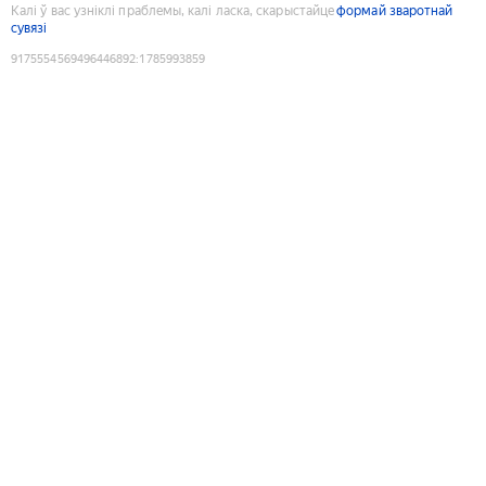
Калі ў вас узніклі праблемы, калі ласка, скарыстайце
формай зваротнай
сувязі
9175554569496446892
:
1785993859