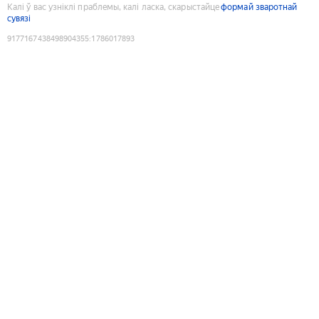
Калі ў вас узніклі праблемы, калі ласка, скарыстайце
формай зваротнай
сувязі
9177167438498904355
:
1786017893