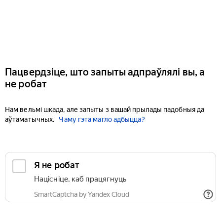
Пацвердзіце, што запыты адпраўлялі вы, а
не робат
Нам вельмі шкада, але запыты з вашай прылады падобныя да
аўтаматычных.
Чаму гэта магло адбыцца?
Я не робат
Націсніце, каб працягнуць
SmartCaptcha by Yandex Cloud