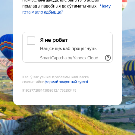
Нам вельмі шкада, але запыты з вашай
прылады падобныя да аўтаматычных.
Чаму
гэта магло адбыцца?
Я не робат
Націсніце, каб працягнуць
SmartCaptcha by Yandex Cloud
Калі ў вас узніклі праблемы, калі ласка,
скарыстайце
формай зваротнай сувязі
9192977288143859512
:
1786253478