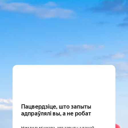
Пацвердзіце, што запыты
адпраўлялі вы, а не робат