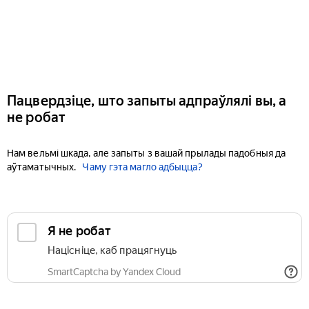
Пацвердзіце, што запыты адпраўлялі вы, а
не робат
Нам вельмі шкада, але запыты з вашай прылады падобныя да
аўтаматычных.
Чаму гэта магло адбыцца?
Я не робат
Націсніце, каб працягнуць
SmartCaptcha by Yandex Cloud