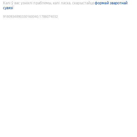
Калі ў вас узніклі праблемы, калі ласка, скарыстайце
формай зваротнай
сувязі
9180934890330160040
:
1786074032