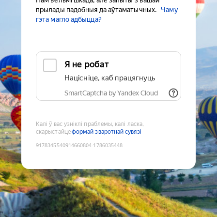
Нам вельмі шкада, але запыты з вашай
прылады падобныя да аўтаматычных.
Чаму
гэта магло адбыцца?
Я не робат
Націсніце, каб працягнуць
SmartCaptcha by Yandex Cloud
Калі ў вас узніклі праблемы, калі ласка,
скарыстайце
формай зваротнай сувязі
9178345540914660804
:
1786035448