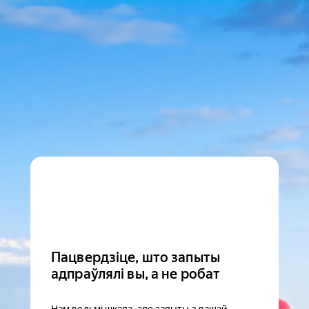
Пацвердзіце, што запыты
адпраўлялі вы, а не робат