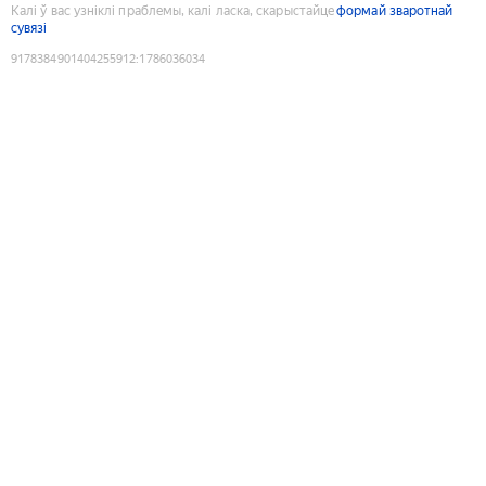
Калі ў вас узніклі праблемы, калі ласка, скарыстайце
формай зваротнай
сувязі
9178384901404255912
:
1786036034