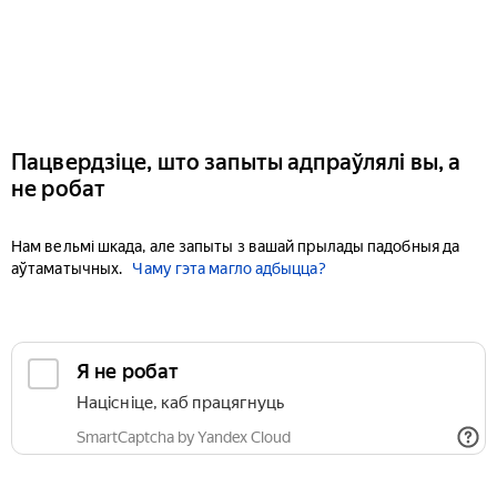
Пацвердзіце, што запыты адпраўлялі вы, а
не робат
Нам вельмі шкада, але запыты з вашай прылады падобныя да
аўтаматычных.
Чаму гэта магло адбыцца?
Я не робат
Націсніце, каб працягнуць
SmartCaptcha by Yandex Cloud