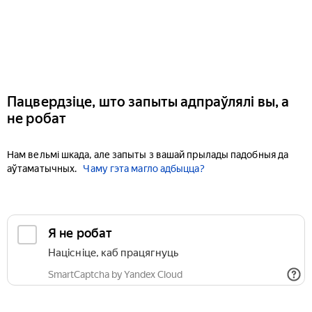
Пацвердзіце, што запыты адпраўлялі вы, а
не робат
Нам вельмі шкада, але запыты з вашай прылады падобныя да
аўтаматычных.
Чаму гэта магло адбыцца?
Я не робат
Націсніце, каб працягнуць
SmartCaptcha by Yandex Cloud