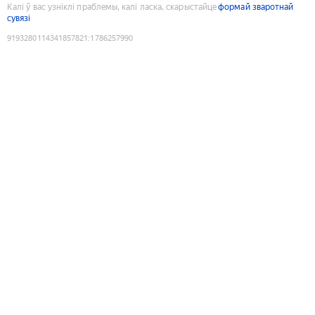
Калі ў вас узніклі праблемы, калі ласка, скарыстайце
формай зваротнай
сувязі
9193280114341857821
:
1786257990