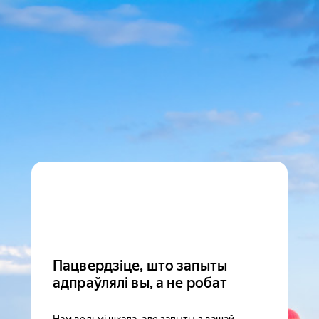
Пацвердзіце, што запыты
адпраўлялі вы, а не робат