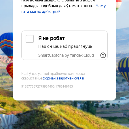
Нам вельмі шкада, але запыты з вашай
прылады падобныя да аўтаматычных.
Чаму
гэта магло адбыцца?
Я не робат
Націсніце, каб працягнуць
SmartCaptcha by Yandex Cloud
Калі ў вас узніклі праблемы, калі ласка,
скарыстайце
формай зваротнай сувязі
9185776872779954400
:
1786146183