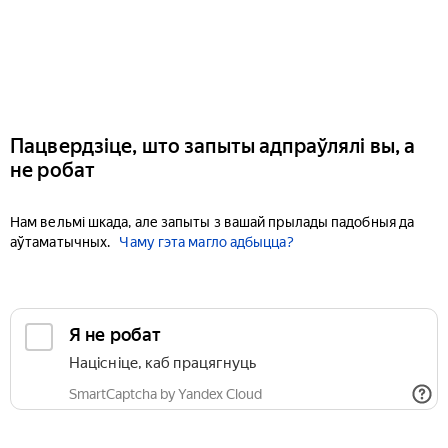
Пацвердзіце, што запыты адпраўлялі вы, а
не робат
Нам вельмі шкада, але запыты з вашай прылады падобныя да
аўтаматычных.
Чаму гэта магло адбыцца?
Я не робат
Націсніце, каб працягнуць
SmartCaptcha by Yandex Cloud