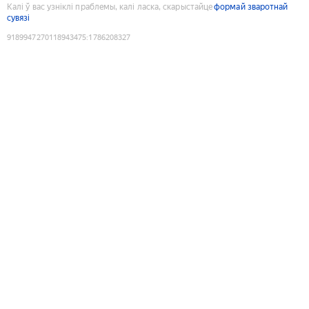
Калі ў вас узніклі праблемы, калі ласка, скарыстайце
формай зваротнай
сувязі
9189947270118943475
:
1786208327