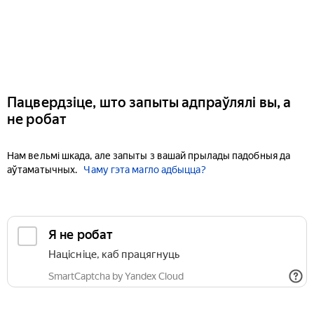
Пацвердзіце, што запыты адпраўлялі вы, а
не робат
Нам вельмі шкада, але запыты з вашай прылады падобныя да
аўтаматычных.
Чаму гэта магло адбыцца?
Я не робат
Націсніце, каб працягнуць
SmartCaptcha by Yandex Cloud