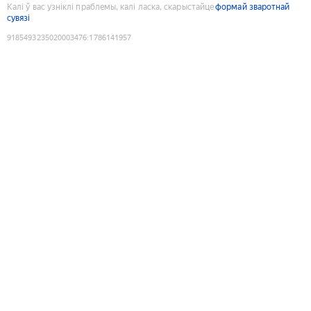
Калі ў вас узніклі праблемы, калі ласка, скарыстайце
формай зваротнай
сувязі
9185493235020003476
:
1786141957