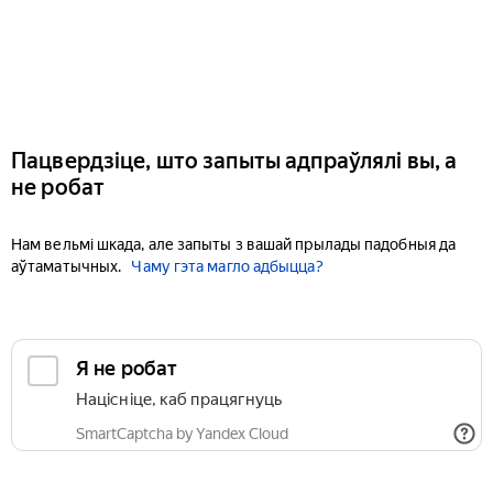
Пацвердзіце, што запыты адпраўлялі вы, а
не робат
Нам вельмі шкада, але запыты з вашай прылады падобныя да
аўтаматычных.
Чаму гэта магло адбыцца?
Я не робат
Націсніце, каб працягнуць
SmartCaptcha by Yandex Cloud