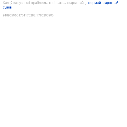
Калі ў вас узніклі праблемы, калі ласка, скарыстайце
формай зваротнай
сувязі
9189650551701178282
:
1786203905