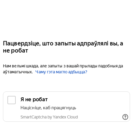
Пацвердзіце, што запыты адпраўлялі вы, а
не робат
Нам вельмі шкада, але запыты з вашай прылады падобныя да
аўтаматычных.
Чаму гэта магло адбыцца?
Я не робат
Націсніце, каб працягнуць
SmartCaptcha by Yandex Cloud