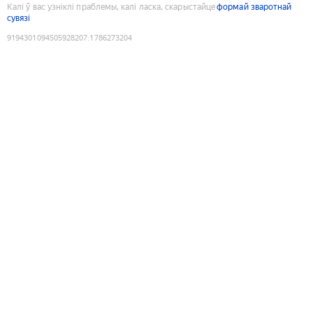
Калі ў вас узніклі праблемы, калі ласка, скарыстайце
формай зваротнай
сувязі
9194301094505928207
:
1786273204