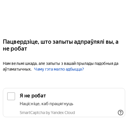
Пацвердзіце, што запыты адпраўлялі вы, а
не робат
Нам вельмі шкада, але запыты з вашай прылады падобныя да
аўтаматычных.
Чаму гэта магло адбыцца?
Я не робат
Націсніце, каб працягнуць
SmartCaptcha by Yandex Cloud