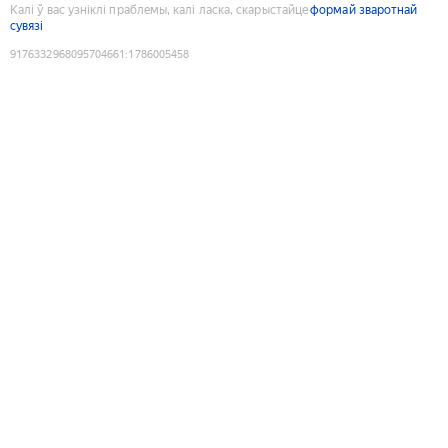
Калі ў вас узніклі праблемы, калі ласка, скарыстайце
формай зваротнай
сувязі
9176332968095704661
:
1786005458