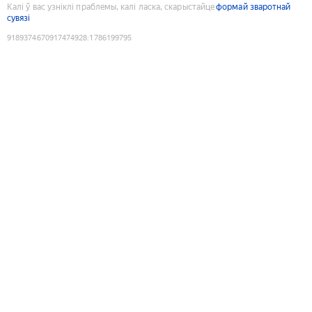
Калі ў вас узніклі праблемы, калі ласка, скарыстайце
формай зваротнай
сувязі
9189374670917474928
:
1786199795