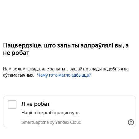
Пацвердзіце, што запыты адпраўлялі вы, а
не робат
Нам вельмі шкада, але запыты з вашай прылады падобныя да
аўтаматычных.
Чаму гэта магло адбыцца?
Я не робат
Націсніце, каб працягнуць
SmartCaptcha by Yandex Cloud